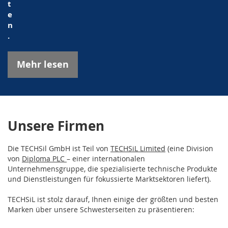
t
e
n
.
Mehr lesen
Unsere Firmen
Die TECHSil GmbH ist Teil von
TECHSiL Limited
(eine Division
von
Diploma PLC
– einer internationalen
Unternehmensgruppe, die spezialisierte technische Produkte
und Dienstleistungen für fokussierte Marktsektoren liefert).
TECHSiL ist stolz darauf, Ihnen einige der größten und besten
Marken über unsere Schwesterseiten zu präsentieren: